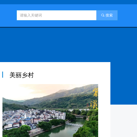
끠
搜索
美丽乡村