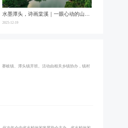
水墨潭头，诗画棠溪｜一眼心动的山水
2025-12-19
秘境
镇、赛岐镇、潭头镇开班。活动由相关乡镇协办，镇村
行。此次年会由省乡村休闲发展协会主办，省乡村休闲