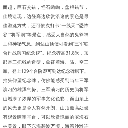
而起，巨石交错，怪石嶙峋，盘根错节，
佳境迭现，边登高边欣赏沿途的景色是最
佳游览方式，还可依次打卡“一线天”“恐怖
谷”“将军洞”等景点，感受大自然的鬼斧神
工和神秘气息。到达山顶便可看到“三军联
合作战演习纪念碑”。纪念碑高31.8米，顶
部是三把戟的造型，象征着海、陆、空三
军。登上129个台阶即可到达纪念碑脚下。
抬头仰望纪念碑，仿佛能感受到当年三军
演习的雄浑气势。三军演习的历史为将军
山增添了浓厚的军事文化色彩，而山顶上
的风光更是令人豁然开朗。山顶最高处设
有观景瞭望平台，可以欣赏瑰丽的滨海石
林美景，眼下东海碧波万顷，海湾沙滩连