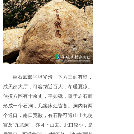
巨石底部平坦光滑，下方三面有壁，
成天然大厅，可容纳近百人，冬暖夏凉。
估摸方围有十余丈，平如砥，覆于岩石而
形成一个石洞，几案床灶皆备。洞内有两
个通口，南口宽敞，有石路可通山上九使
宫及“九龙洞”，亦可下山去。北口较小，是