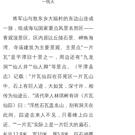
一线天
将军山与敖东乡大福村的东边山连成
一脉，组成海坛国家重点风景名胜区——
青观顶景区。区内原以丘陵石景、岬角海
湾、寺庙建筑为主要景观。主景点“一片
瓦”是平潭旧十景之一，周边还有“九龙
洞”“仙人井”“仙人脚”等景点。《平潭县
志》记载：“片瓦仙踪在芬尾区一片瓦山
中。石上有巨人迹，大如箕，深寸许，相
传为仙迹云。”清代举人林琪树有诗《片瓦
仙踪》曰：“浑然石瓦盖名山，别有洞天在
此间。踪迹去来人不见，只看峰上白云
还。”“一片瓦”实际上是一片巨大的扁石。
长近12.8米，宽10米，厚5.8米。巨石倾覆