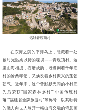
远眺青观顶村
在东海之滨的平潭岛上，隐藏着一处
被时光温柔以待的秘境——青观顶村。这
里山海相拥，石厝成韵，既镌刻着千年渔
村的沧桑印记，又焕发着乡村振兴的蓬勃
朝气。近年来，这个曾默默无闻的小村庄
先后荣获“国家森林乡村”“中国传统村
落”“福建省金牌旅游村”等称号，以其独特
的魅力向世人展开一幅山海交融的诗意画