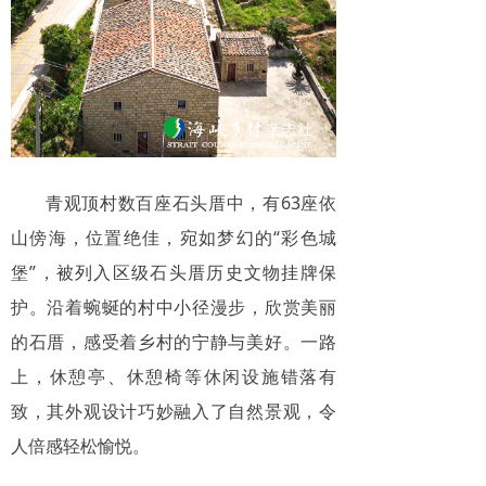
青观顶村数百座石头厝中，有63座依
山傍海，位置绝佳，宛如梦幻的“彩色城
堡”，被列入区级石头厝历史文物挂牌保
护。沿着蜿蜒的村中小径漫步，欣赏美丽
的石厝，感受着乡村的宁静与美好。一路
上，休憩亭、休憩椅等休闲设施错落有
致，其外观设计巧妙融入了自然景观，令
人倍感轻松愉悦。