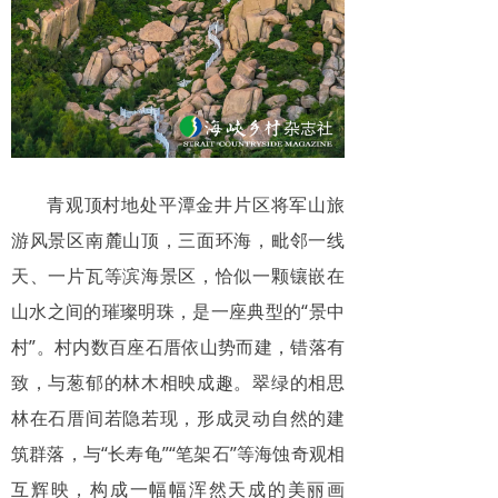
青观顶村地处平潭金井片区将军山旅
游风景区南麓山顶，三面环海，毗邻一线
天、一片瓦等滨海景区，恰似一颗镶嵌在
山水之间的璀璨明珠，是一座典型的“景中
村”。村内数百座石厝依山势而建，错落有
致，与葱郁的林木相映成趣。翠绿的相思
林在石厝间若隐若现，形成灵动自然的建
筑群落，与“长寿龟”“笔架石”等海蚀奇观相
互辉映，构成一幅幅浑然天成的美丽画