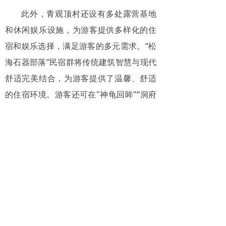
此外，青观顶村还设有多处露营基地
和休闲娱乐设施，为游客提供多样化的住
宿和娱乐选择，满足游客的多元需求。“松
海石器部落”民宿群将传统建筑智慧与现代
舒适完美结合，为游客提供了温馨、舒适
的住宿环境。游客还可在"神龟回眸"“洞府
听涛”等观景台驻足欣赏海上日出，迎接东
海的第一缕阳光。
来平潭岛怎能不吃海鲜！尤其是那生
长在海边礁石上的苦螺，用清水煮制后，
其肉质鲜嫩、味道浓郁，再加上那独特的
苦涩口感，全方位刺激着你的味蕾。还有
那Q弹有劲的平潭鱼丸、香气扑鼻的焖薯