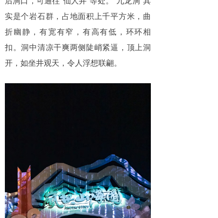
后洞口，可通往“仙人井”等处。“九龙洞”其
实是个岩石群，占地面积上千平方米，曲
折幽静，有宽有窄，有高有低，环环相
扣。洞中清凉干爽两侧陡峭紧逼，顶上洞
开，如坐井观天，令人浮想联翩。