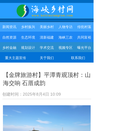
新闻资讯
乡村振兴
美丽乡村
人物专访
传统村落
自然资源
生态环境
清新福建
海峡三农
共同富裕
乡村金融
规划设计
学术交流
视频专区
曝光平台
重大主题宣传
关于我们
联系我们
【金牌旅游村】平潭青观顶村：山
海交响 石厝成韵
创建时间：
2025年8月4日
10:09