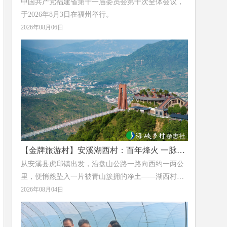
中国共产党福建省第十一届委员会第十次全体会议，
于2026年8月3日在福州举行。
2026年08月06日
【金牌旅游村】安溪湖西村：百年烽火 一脉茶
香
从安溪县虎邱镇出发，沿盘山公路一路向西约一两公
里，便悄然坠入一片被青山簇拥的净土——湖西村。
这里层峦叠翠，溪水潺潺，清冽的草木香气沁人心
2026年08月04日
脾。这个距镇政府仅1.6公里的小村落，于2023年获评
福建省“金牌旅游村”，正以它独有的方式，完成着一