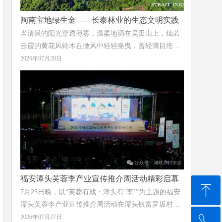
闽南宝地绿生金——长泰林业的生态文明实践
当清晨的阳光穿透薄雾，温柔地洒在吴田山上，灿若
云霞的黄花风铃木在微风中轻轻摇曳，曾经满目疮痍
的废弃矿山，已蝶变为“蓝湖嵌林海”的生态画卷；当
2026年07月28日
千年古樟的树荫下溪流潺潺、游人漫步，这座千年古
县的历史文脉正与绿水青山一同延续；当林下砂仁在
天然荫蔽中悄然生长、花农在智能温室里采收出口海
外的切花菊，“绿水青山就是金山银山”的理念在这片
土地上结出丰硕的果实。
福安潭头芙蓉李产业宣传推介周活动精彩启幕
ꁸ
7月25日晚，以“芙蓉有戏・潭头有‘李’”为主题的福安
潭头芙蓉李产业宣传推介周活动在潭头镇富罗坂村潭
头中学操场举办，现场活动融合产业表彰、文艺展
2026年07月27日
ꂅ
回到顶部