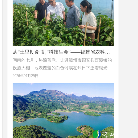
场从红色热土到茶香田园的诗意蜕变。
从“土里刨食”到“科技生金”——福建省农科院
亚热所为辣椒产业装上“绿色芯片”
闽南的七月，热浪蒸腾。走进漳州市诏安县西潭镇的
设施大棚，地表覆盖的白色薄膜在烈日下泛着银光，
膜下土壤温度持续攀升，一场无声的“土壤革命”正在
2026年07月29日
这里上演。