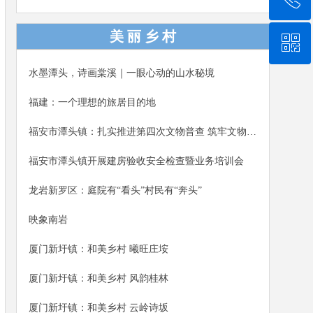
演、趣味互动、电商分享，正式开启为期一周的芙蓉
李系列推广活动，助力乡村振兴。福安市人大常委会
美 丽 乡 村
ꀥ
0591-87888217
党组书记、主任詹廷平，福安市副市长钟高培参加本
次活动。
水墨潭头，诗画棠溪｜一眼心动的山水秘境
微信二维码
福建：一个理想的旅居目的地
福安市潭头镇：扎实推进第四次文物普查 筑牢文物保护安全屏障
福安市潭头镇开展建房验收安全检查暨业务培训会
龙岩新罗区：庭院有“看头”村民有“奔头”
映象南岩
厦门新圩镇：和美乡村 曦旺庄垵
厦门新圩镇：和美乡村 风韵桂林
厦门新圩镇：和美乡村 云岭诗坂