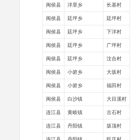
闽侯县
洋里乡
长基村
闽侯县
廷坪乡
廷坪村
闽侯县
廷坪乡
下洋村
闽侯县
廷坪乡
广坪村
闽侯县
廷坪乡
汶合村
闽侯县
小箬乡
大坂村
闽侯县
小箬乡
福田村
闽侯县
白沙镇
大目溪村
连江县
黄岐镇
古石村
连江县
丹阳镇
坂顶村
连江县
丹阳镇
旺庄村