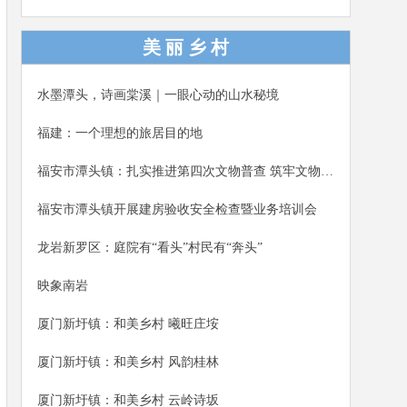
演、趣味互动、电商分享，正式开启为期一周的芙蓉
李系列推广活动，助力乡村振兴。福安市人大常委会
美 丽 乡 村
党组书记、主任詹廷平，福安市副市长钟高培参加本
次活动。
水墨潭头，诗画棠溪｜一眼心动的山水秘境
福建：一个理想的旅居目的地
福安市潭头镇：扎实推进第四次文物普查 筑牢文物保护安全屏障
福安市潭头镇开展建房验收安全检查暨业务培训会
龙岩新罗区：庭院有“看头”村民有“奔头”
映象南岩
厦门新圩镇：和美乡村 曦旺庄垵
厦门新圩镇：和美乡村 风韵桂林
厦门新圩镇：和美乡村 云岭诗坂