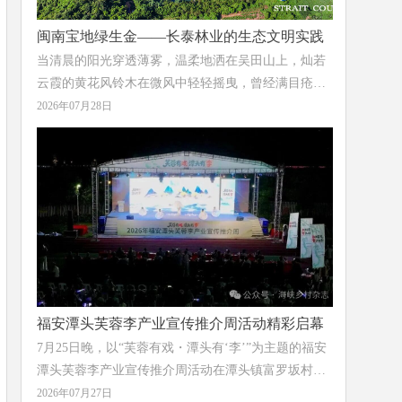
闽南宝地绿生金——长泰林业的生态文明实践
当清晨的阳光穿透薄雾，温柔地洒在吴田山上，灿若
云霞的黄花风铃木在微风中轻轻摇曳，曾经满目疮痍
的废弃矿山，已蝶变为“蓝湖嵌林海”的生态画卷；当
2026年07月28日
千年古樟的树荫下溪流潺潺、游人漫步，这座千年古
县的历史文脉正与绿水青山一同延续；当林下砂仁在
天然荫蔽中悄然生长、花农在智能温室里采收出口海
外的切花菊，“绿水青山就是金山银山”的理念在这片
土地上结出丰硕的果实。
福安潭头芙蓉李产业宣传推介周活动精彩启幕
7月25日晚，以“芙蓉有戏・潭头有‘李’”为主题的福安
潭头芙蓉李产业宣传推介周活动在潭头镇富罗坂村潭
头中学操场举办，现场活动融合产业表彰、文艺展
2026年07月27日