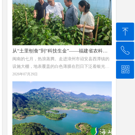
场从红色热土到茶香田园的诗意蜕变。
ꁸ
ꂅ
回到顶部
从“土里刨食”到“科技生金”——福建省农科院
亚热所为辣椒产业装上“绿色芯片”
闽南的七月，热浪蒸腾。走进漳州市诏安县西潭镇的
设施大棚，地表覆盖的白色薄膜在烈日下泛着银光，
ꀥ
0591-87888217
膜下土壤温度持续攀升，一场无声的“土壤革命”正在
2026年07月29日
这里上演。
微信二维码