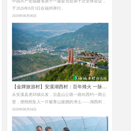
中国共产党福建省第十一届委员会第十次全体会议，
于2026年8月3日在福州举行。
2026年08月06日
【金牌旅游村】安溪湖西村：百年烽火 一脉茶
香
从安溪县虎邱镇出发，沿盘山公路一路向西约一两公
里，便悄然坠入一片被青山簇拥的净土——湖西村。
这里层峦叠翠，溪水潺潺，清冽的草木香气沁人心
2026年08月04日
脾。这个距镇政府仅1.6公里的小村落，于2023年获评
福建省“金牌旅游村”，正以它独有的方式，完成着一