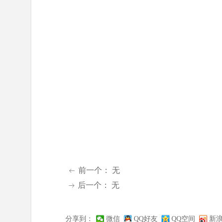
前一个：
无
ꂃ
后一个：
无
ꁹ
分享到：
微信
QQ好友
QQ空间
新